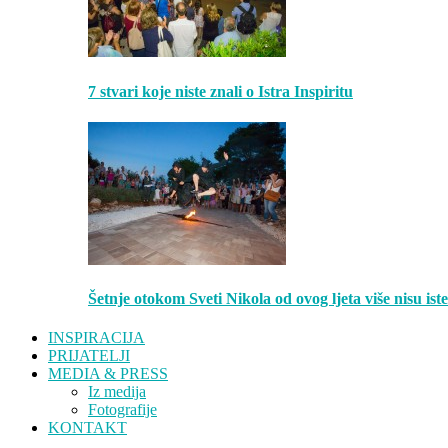
7 stvari koje niste znali o Istra Inspiritu
Šetnje otokom Sveti Nikola od ovog ljeta više nisu is
INSPIRACIJA
PRIJATELJI
MEDIA & PRESS
Iz medija
Fotografije
KONTAKT