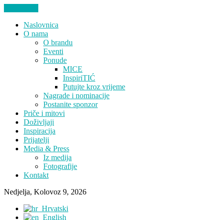
ZATVORI
Naslovnica
O nama
O brandu
Eventi
Ponude
MICE
InspiriTIĆ
Putujte kroz vrijeme
Nagrade i nominacije
Postanite sponzor
Priče i mitovi
Doživljaji
Inspiracija
Prijatelji
Media & Press
Iz medija
Fotografije
Kontakt
Nedjelja, Kolovoz 9, 2026
Hrvatski
English