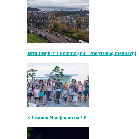
Istra Inspirit u Edinburghu – storytelling destinaciji
S Franom Novljanom na ‘ti’