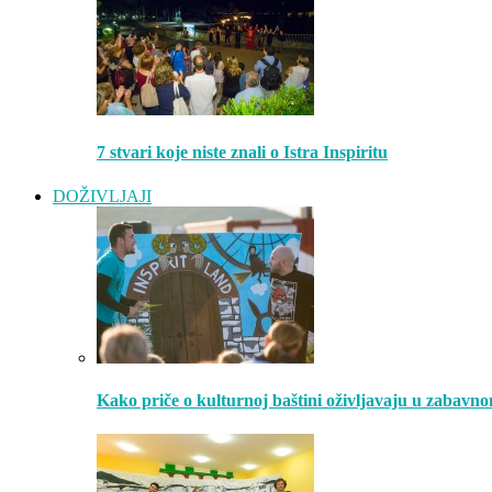
7 stvari koje niste znali o Istra Inspiritu
DOŽIVLJAJI
Kako priče o kulturnoj baštini oživljavaju u zabavn