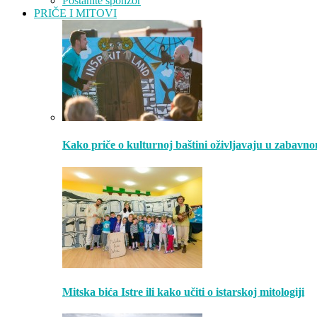
Postanite sponzor
PRIČE I MITOVI
Kako priče o kulturnoj baštini oživljavaju u zabavn
Mitska bića Istre ili kako učiti o istarskoj mitologiji