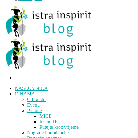
NASLOVNICA
O NAMA
O brandu
Eventi
Ponude
MICE
InspiriTIĆ
Putujte kroz vrijeme
Nagrade i nominacije