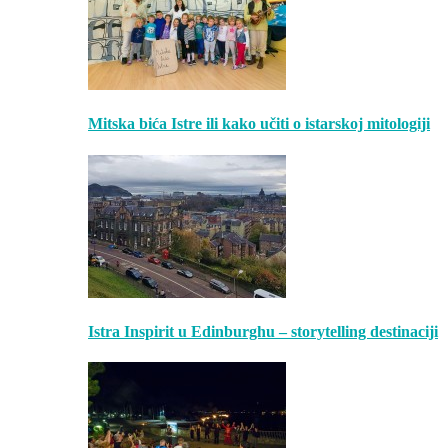
Mitska bića Istre ili kako učiti o istarskoj mitologiji
Istra Inspirit u Edinburghu – storytelling destinaciji