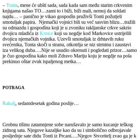
–
Tonta
, mene će ubìti sada, sada kada sam među starim crkvenim
knjigama našao TO…zami to i biži, biži mali, nemoj da soldati
najdu… – panično je vikao gospodìn pruživši Tonti požutjeli
smotuljak papira. Njemački vojnici bili su već sasvim blizu…tražili
su odmazdu i gospodìna koji je u zvoniku rakljanske crkve sakrio
dvojicu mladića iz
Krnice
koji su negdje kod Markovice ustrijelili
dvojicu njemačkih vojnika. Uzevši smotuljak iz drhtavih ruku
svećenika, Tonta skoči u stranu, otkotrlja se niz strminu i zaustavi
iza velikog duba….Nije se usudio okrenuti i pogledati prizor…samo
je čuo gospodìna kako moli Zdravo Mariju koju je negdje na pola
prekinuo oštar zvuk ispaljenog metka…
POTRAGA
Rakalj
, sedamdesetak godina poslije…
Grobnu tišinu zatamnjene sobe narušavalo je samo kucanje teškog
zidnog sata. Njegove kazaljke kao da su i simbolično odbrojavale
posljednje sate didu Tonti iz Prcani.…Njegov Stvoritelj zvao ga je k