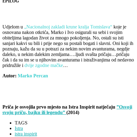
EPILOG
Udjelom u
„Nacionalnoj zakladi krune kralja Tomislava“
koje je
osnovana nakon otkrića, Marko i Ivo osigurali su sebi i svojim
obiteljima lagodan život za mnogo pokoljenja. No, ostali su isti
sanjari kakvi su bili i prije nego su postali bogati i slavni. Oni koji ih
poznaju, kažu da su u potrazi za nekim novim avanturama, negdje
daleko, u nekim dalekim zemljama….ljudi svašta pričaju…pričaju
čak i da su im se u njihovim avanturama i istraživanjima od nedavno
pridružile i
dvije zgodne mačke
…
Autor:
Marko Percan
Priča je osvojila prvo mjesto na Istra Inspirit natječaju
”Osvoji
svoju priču, bajku ili legendu”
(2014)
TAGS
Istra
istra inspirit