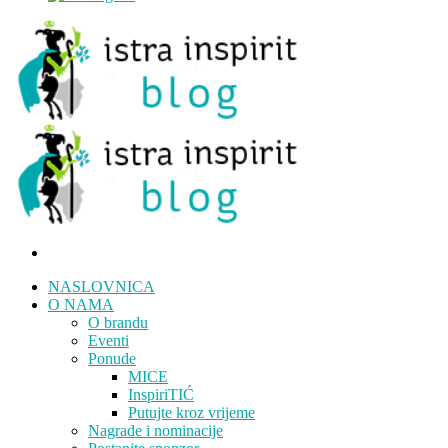
NASLOVNICA
O NAMA
O brandu
Eventi
Ponude
MICE
InspiriTIĆ
Putujte kroz vrijeme
Nagrade i nominacije