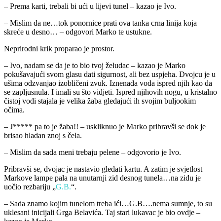
– Prema karti, trebali bi ući u lijevi tunel – kazao je Ivo.
– Mislim da ne…tok ponornice prati ova tanka crna linija koja
skreće u desno… – odgovori Marko te ustukne.
Neprirodni krik proparao je prostor.
– Ivo, nadam se da je to bio tvoj želudac – kazao je Marko
pokušavajući svom glasu dati sigurnost, ali bez uspjeha. Dvojcu je u
ušima odzvanjao izobličeni zvuk. Iznenada voda ispred njih kao da
se zapljusnula. I imali su što vidjeti. Ispred njihovih nogu, u kristalno
čistoj vodi stajala je velika žaba gledajući ih svojim buljookim
očima.
– J***** pa to je žaba!! – uskliknuo je Marko pribravši se dok je
brisao hladan znoj s čela.
– Mislim da sada meni trebaju pelene – odgovorio je Ivo.
Pribravši se, dvojac je nastavio gledati kartu. A zatim je svjetlost
Markove lampe pala na unutarnji zid desnog tunela…na zidu je
uočio rezbariju „
G.B.
“.
– Sada znamo kojim tunelom treba ići…G.B….nema sumnje, to su
uklesani inicijali Grga Belavića. Taj stari lukavac je bio ovdje –