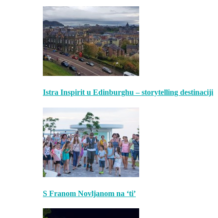
Istra Inspirit u Edinburghu – storytelling destinaciji
S Franom Novljanom na ‘ti’