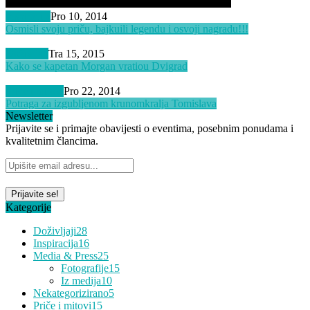
Inspiracija
Pro 10, 2014
Osmisli svoju priču, bajku
ili legendu i osvoji nagradu!!!
Doživljaji
Tra 15, 2015
Kako se kapetan Morgan vratio
u Dvigrad
Priče i mitovi
Pro 22, 2014
Potraga za izgubljenom krunom
kralja Tomislava
Newsletter
Prijavite se i primajte obavijesti o eventima, posebnim ponudama i
kvalitetnim člancima.
Kategorije
Doživljaji
28
Inspiracija
16
Media & Press
25
Fotografije
15
Iz medija
10
Nekategorizirano
5
Priče i mitovi
15