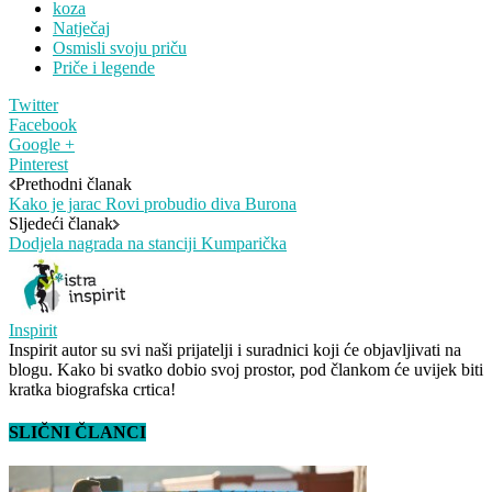
koza
Natječaj
Osmisli svoju priču
Priče i legende
Twitter
Facebook
Google +
Pinterest
Prethodni članak
Kako je jarac Rovi probudio diva Burona
Sljedeći članak
Dodjela nagrada na stanciji Kumparička
Inspirit
Inspirit autor su svi naši prijatelji i suradnici koji će objavljivati na
blogu. Kako bi svatko dobio svoj prostor, pod člankom će uvijek biti
kratka biografska crtica!
SLIČNI ČLANCI