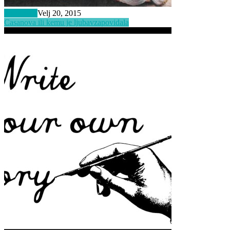
Inspiracija
Velj 20, 2015
Casanova ili kemu je ljubav
zapovidala