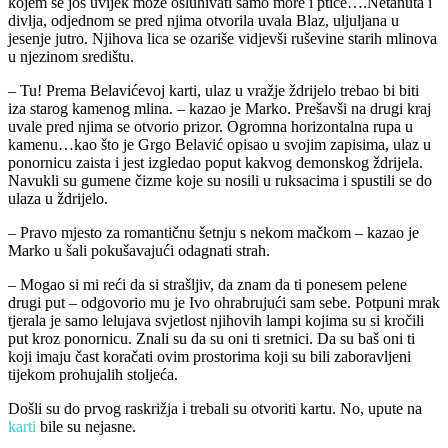
kojem se još uvijek može osluhivati samo more i ptice….Netanuta i
divlja, odjednom se pred njima otvorila uvala Blaz, uljuljana u
jesenje jutro. Njihova lica se ozariše vidjevši ruševine starih mlinova
u njezinom središtu.
– Tu! Prema Belavićevoj karti, ulaz u vražje ždrijelo trebao bi biti
iza starog kamenog mlina. – kazao je Marko. Prešavši na drugi kraj
uvale pred njima se otvorio prizor. Ogromna horizontalna rupa u
kamenu…kao što je Grgo Belavić opisao u svojim zapisima, ulaz u
ponornicu zaista i jest izgledao poput kakvog demonskog ždrijela.
Navukli su gumene čizme koje su nosili u ruksacima i spustili se do
ulaza u ždrijelo.
– Pravo mjesto za romantičnu šetnju s nekom mačkom – kazao je
Marko u šali pokušavajući odagnati strah.
– Mogao si mi reći da si strašljiv, da znam da ti ponesem pelene
drugi put – odgovorio mu je Ivo ohrabrujući sam sebe. Potpuni mrak
tjerala je samo lelujava svjetlost njihovih lampi kojima su si kročili
put kroz ponornicu. Znali su da su oni ti sretnici. Da su baš oni ti
koji imaju čast koračati ovim prostorima koji su bili zaboravljeni
tijekom prohujalih stoljeća.
Došli su do prvog raskrižja i trebali su otvoriti kartu. No, upute na
karti
bile su nejasne.