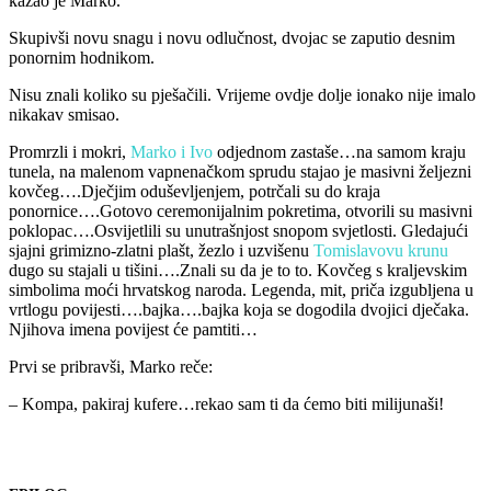
kazao je Marko.
Skupivši novu snagu i novu odlučnost, dvojac se zaputio desnim
ponornim hodnikom.
Nisu znali koliko su pješačili. Vrijeme ovdje dolje ionako nije imalo
nikakav smisao.
Promrzli i mokri,
Marko i Ivo
odjednom zastaše…na samom kraju
tunela, na malenom vapnenačkom sprudu stajao je masivni željezni
kovčeg….Dječjim oduševljenjem, potrčali su do kraja
ponornice….Gotovo ceremonijalnim pokretima, otvorili su masivni
poklopac….Osvijetlili su unutrašnjost snopom svjetlosti. Gledajući
sjajni grimizno-zlatni plašt, žezlo i uzvišenu
Tomislavovu krunu
dugo su stajali u tišini….Znali su da je to to. Kovčeg s kraljevskim
simbolima moći hrvatskog naroda. Legenda, mit, priča izgubljena u
vrtlogu povijesti….bajka….bajka koja se dogodila dvojici dječaka.
Njihova imena povijest će pamtiti…
Prvi se pribravši, Marko reče:
– Kompa, pakiraj kufere…rekao sam ti da ćemo biti milijunaši!