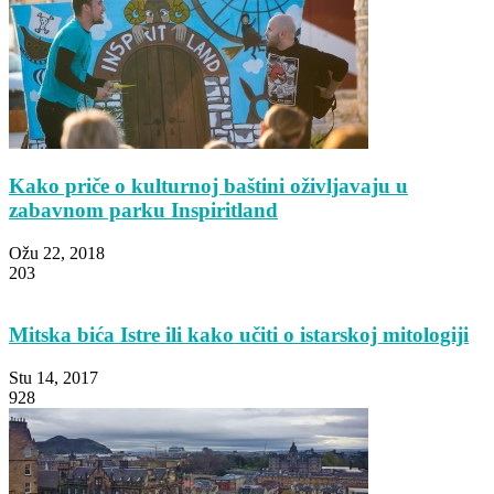
Kako priče o kulturnoj baštini oživljavaju u
zabavnom parku Inspiritland
Ožu 22, 2018
203
Mitska bića Istre ili kako učiti o istarskoj mitologiji
Stu 14, 2017
928