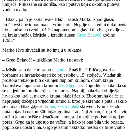
umijeća. Prikazana su sidrišta, kao i putevi koji s okolnih puteva
vode u uvalu.
– Blaz…pa to je karta uvale Blaz – zausti Marko ispod glasa,
pročitavši ime toponima na vrhu karte. Negdje na sredini dokumenta
bio je utisnut crveni križić s napomenom „glavni dio blaga ovdje –
na kraju vrajžeg ždrijela…izradio župan
Grgo Belavić
godine
1795.“
Marko i Ivo shvaćali su što imaju u rukama.
– Grgo Belavić! – uskliknu Marko i nastavi:
– Mislio sam da je to samo
legenda.
Znaš li je? Priča govori o
borbama za hrvatsko-ugarsko prijestolje u 15. stoljeću. Vladar tih
prostora trebao je biti okrunjen duplom krunom, onom kralja
Tomislava i ugarskom krunom
Sv. Stjepana
. Dogodilo se tako da su
se na jednom brodu koji se krenuo za Napulj, nalazila i obilježja
hrvatskog kralja, njegova kruna, plašt i žezlo. Zbog straha da će se
neprijatelj dočepati vrijednih simbola, brod je skrenuo s puta i sakrio
se u uvali Blaz gdje su
kruna, žezlo i plašt
skriveni. Kruna se idući
puta pojavila nakon 300tinjak godina. Tadašnji župan, Grgo Belavić
pružio je prenoćište mletačkom namjesniku koji je po Istri skupljao
porez. Grgo ga je ugostio na večeri, a kako je ona bila vrlo bogata,
popilo se i dosta vina. Grgo je zatim nakratko nestao da bi se vratio