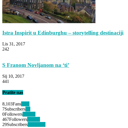
Istra Inspirit u Edinburghu – storytelling destinaciji
Lis 31, 2017
242
S Franom Novljanom na ‘ti’
Sij 10, 2017
441
Pratite nas
8,103
Fans
Like
7
Subscribers
+1
0
Followers
Follow
467
Followers
Follow
29
Subscribers
Subscribe