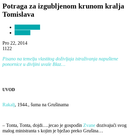
Potraga za izgubljenom krunom kralja
Tomislava
Priče i mitovi
Prijatelji
Pro 22, 2014
1122
Pisano na temelju vlastitog doživljaja istraživanja napuštene
ponornice u divljini uvale Blaz…
UVOD
Rakalj
, 1944., šuma na Grušinama
– Tonta, Tonta, dojdi….jecao je gospodìn
Zvane
dozivajući svog
malog ministranta s kojim je bježao preko Grušina…