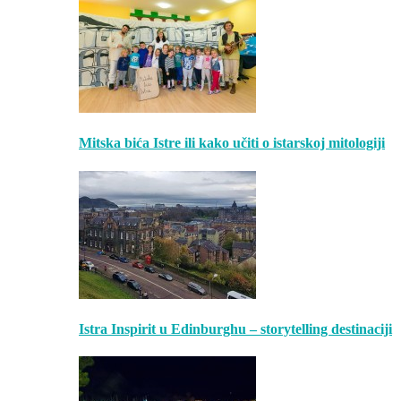
Mitska bića Istre ili kako učiti o istarskoj mitologiji
Istra Inspirit u Edinburghu – storytelling destinaciji