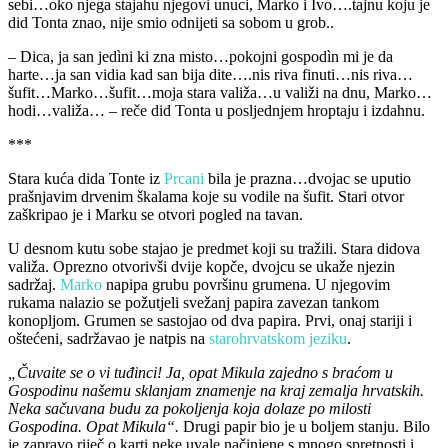
sebi…oko njega stajahu njegovi unuci, Marko i Ivo….tajnu koju je
did Tonta znao, nije smio odnijeti sa sobom u grob..
– Dica, ja san jedìni ki zna misto…pokojni gospodìn mi je da
harte…ja san vidia kad san bija dite….nis riva finuti…nis riva…
šufit…Marko…šufit…moja stara valiža…u valiži na dnu, Marko…
hodi…valiža… – reče did Tonta u posljednjem hroptaju i izdahnu.
***
Stara kuća dida Tonte iz
Prcani
bila je prazna…dvojac se uputio
prašnjavim drvenim škalama koje su vodile na šufit. Stari otvor
zaškripao je i Marku se otvori pogled na tavan.
U desnom kutu sobe stajao je predmet koji su tražili. Stara didova
valiža. Oprezno otvorivši dvije kopče, dvojcu se ukaže njezin
sadržaj.
Marko
napipa grubu površinu grumena. U njegovim
rukama nalazio se požutjeli svežanj papira zavezan tankom
konopljom. Grumen se sastojao od dva papira. Prvi, onaj stariji i
oštećeni, sadržavao je natpis na
starohrvatskom jeziku
.
„Čuvaite se o vi tuđinci! Ja, opat Mikula zajedno s braćom u
Gospodinu našemu sklanjam znamenje na kraj zemalja hrvatskih.
Neka sačuvana budu za pokoljenja koja dolaze po milosti
Gospodina. Opat Mikula“.
Drugi papir bio je u boljem stanju. Bilo
je zapravo riječ o karti neke uvale načinjene s mnogo spretnosti i