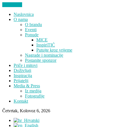
ZATVORI
Naslovnica
O nama
O brandu
Eventi
Ponude
MICE
InspiriTIĆ
Putujte kroz vrijeme
Nagrade i nominacije
Postanite sponzor
Priče i mitovi
Doživljaji
Inspiracija
Prijatelji
Media & Press
Iz medija
Fotografije
Kontakt
Četvrtak, Kolovoz 6, 2026
Hrvatski
English