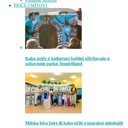
Postanite sponzor
PRIČE I MITOVI
Kako priče o kulturnoj baštini oživljavaju u
zabavnom parku Inspiritland
Mitska bića Istre ili kako učiti o istarskoj mitologiji