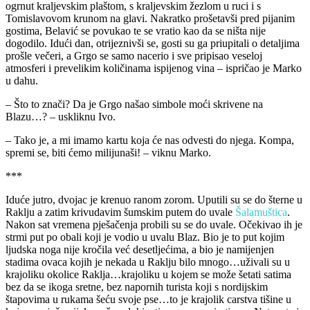
ogrnut kraljevskim plaštom, s kraljevskim žezlom u ruci i s
Tomislavovom krunom na glavi. Nakratko prošetavši pred pijanim
gostima, Belavić se povukao te se vratio kao da se ništa nije
dogodilo. Idući dan, otrijeznivši se, gosti su ga priupitali o detaljima
prošle večeri, a Grgo se samo nacerio i sve pripisao veseloj
atmosferi i prevelikim količinama ispijenog vina – ispričao je Marko
u dahu.
– Što to znači? Da je Grgo našao simbole moći skrivene na
Blazu…? – uskliknu Ivo.
– Tako je, a mi imamo kartu koja će nas odvesti do njega. Kompa,
spremi se, biti ćemo milijunaši! – viknu Marko.
***
Iduće jutro, dvojac je krenuo ranom zorom. Uputili su se do šterne u
Raklju a zatim krivudavim šumskim putem do uvale
Šalamuštica
.
Nakon sat vremena pješačenja probili su se do uvale. Očekivao ih je
strmi put po obali koji je vodio u uvalu Blaz. Bio je to put kojim
ljudska noga nije kročila već desetljećima, a bio je namijenjen
stadima ovaca kojih je nekada u Raklju bilo mnogo…uživali su u
krajoliku okolice Raklja…krajoliku u kojem se može šetati satima
bez da se ikoga sretne, bez napornih turista koji s nordijskim
štapovima u rukama šeću svoje pse…to je krajolik carstva tišine u