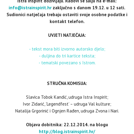
Istra Inspirit doživljaju. Radovi se šalju na e-mail:
info@istrainspirit.hr
zaključno s danom 19.12. u 12 sati.
Sudionici natječaja trebaju ostaviti svoje osobne podatke i
kontakt telefon.
UVJETI NATJEČAJA:
- tekst mora biti izvorno autorsko djelo;
- duljina do tri kartice teksta;
- tematski povezano s Istrom.
STRUČNA KOMISIJA:
Slavica Tobok Kandić, udruga Istra Inspirit;
Ivor Zidarić, ‘Legendfest’ – udruga Val kulture;
Natalija Grgorinić i Ognjen Rađen, udruga Zvona i Nari.
Objava dobitnika: 22.12.2014. na blogu
http://blog.istrainspirit.hr/