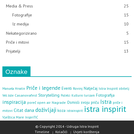
Media & Press
25
Fotografije
15
Iz medija
10
Nekategorizirano
5
Priče i mitovi
15
Prijatelji
13
Oznake
Priče i legende
Eventi
Natječaj
Rovinj
Istra Inspirit obitelj
Manuela Hrvatin
Storytelling
Fotografija
Casanovafest
Veli Jože
Početci
Kulturni turizam
Istra
inspiracija
Osmisli svoju priču
poreč open air
Nagrade
priče i
istra inspirit
doživljaji
Citat dana
koza
mitovi
istrainspirit
Vještica Mare
InspiriTIĆ
© Copyright 2014 - Udruga Istra Inspirit
Timeline
Kolačići
Uvjeti korištenja