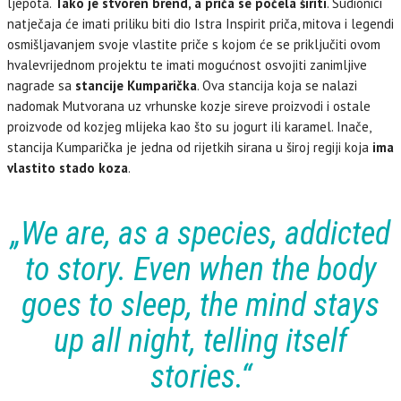
ljepota.
Tako je stvoren brend, a priča se počela širiti
. Sudionici
natječaja će imati priliku biti dio Istra Inspirit priča, mitova i legendi
osmišljavanjem svoje vlastite priče s kojom će se priključiti ovom
hvalevrijednom projektu te imati mogućnost osvojiti zanimljive
nagrade sa
stancije Kumparička
. Ova stancija koja se nalazi
nadomak Mutvorana uz vrhunske kozje sireve proizvodi i ostale
proizvode od kozjeg mlijeka kao što su jogurt ili karamel. Inače,
stancija Kumparička je jedna od rijetkih sirana u široj regiji koja
ima
vlastito stado koza
.
„We are, as a species, addicted
to story. Even when the body
goes to sleep, the mind stays
up all night, telling itself
stories.“