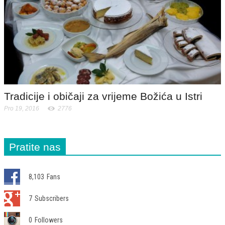
Tradicije i običaji za vrijeme Božića u Istri
Pro 19, 2016
2776
Pratite nas
8,103
Fans
7
Subscribers
0
Followers