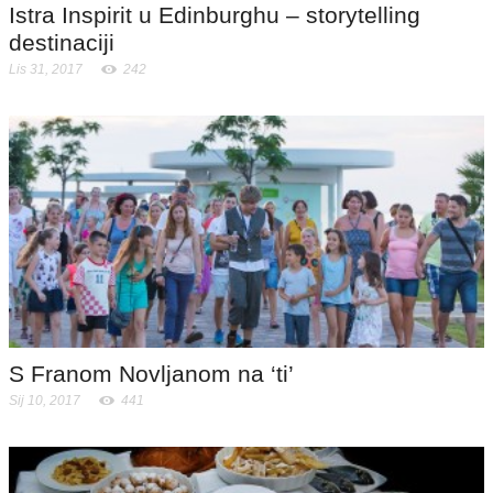
Istra Inspirit u Edinburghu – storytelling
destinaciji
Lis 31, 2017
242
S Franom Novljanom na ‘ti’
Sij 10, 2017
441