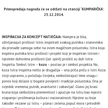
Primopredaja nagrada će se održati na stanciji ‘KUMPARIČKA':
23.12.2014.
INSPIRACIJA ZA KONCEPT NATJEČAJA:
Namjera je bila,
oživljavajući prošlost Istre, inspirirati svakog putnika i stanovnika
da pronađe samoga sebe na ovom magičnom poluotoku. Istra koja
inspirira putnika kroz prošlost i projekt koji je inspiriran Istrom i
njezinim duhovima prošlosti (lat. spirit) proželi su duh Istra
Inspirita. Simbol Istre –
koza
– postao je i simbol projekta. No,
koza Istra Inspirita nešto je drugačija – ona priča priču o Istri. Koza
stoji uspravno, u položaju čovjeka, simbolizirajući time snagu i
ponos koji dolaze iz bogate povijesti i tradicije poluotoka. Ona je
svjedok vremena, putnik, avanturist i zabavljač. Glavu joj krasi
kruna koja simbolizira plemenitost i upućuje na Istru kao mjesto
stapanja i prožimanja kultura i nacionalnosti. Njezine su boje
također vezane uz Istru – plava i zelena, poput mora i prirodnih