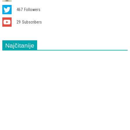
467
Followers
29
Subscribers
Najčitanije