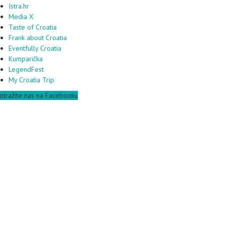
Istra.hr
Media X
Taste of Croatia
Frank about Croatia
Eventfully Croatia
Kumparička
LegendFest
My Croatia Trip
otražite nas na Facebooku