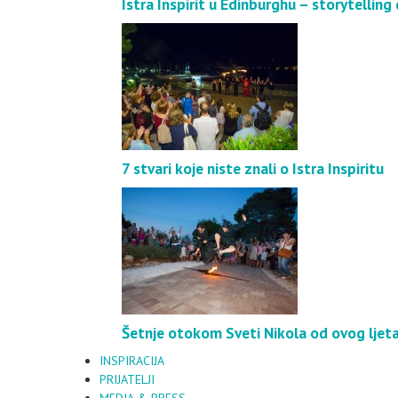
Istra Inspirit u Edinburghu – storytelling 
7 stvari koje niste znali o Istra Inspiritu
Šetnje otokom Sveti Nikola od ovog ljeta
INSPIRACIJA
PRIJATELJI
MEDIA & PRESS