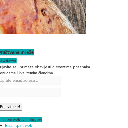
Društvene mreže
ewsletter
rijavite se i primajte obavijesti o eventima, posebnim
onudama i kvalitetnim člancima.
miljeni webovi i blogovi
IstraInspirit web