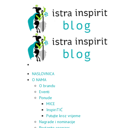
NASLOVNICA
O NAMA
O brandu
Eventi
Ponude
MICE
InspiriTIĆ
Putujte kroz vrijeme
Nagrade i nominacije
Postanite sponzor