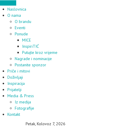
ZATVORI
Naslovnica
O nama
O brandu
Eventi
Ponude
MICE
InspiriTIĆ
Putujte kroz vrijeme
Nagrade i nominacije
Postanite sponzor
Priče i mitovi
Doživljaji
Inspiracija
Prijatelji
Media & Press
Iz medija
Fotografije
Kontakt
Petak, Kolovoz 7, 2026