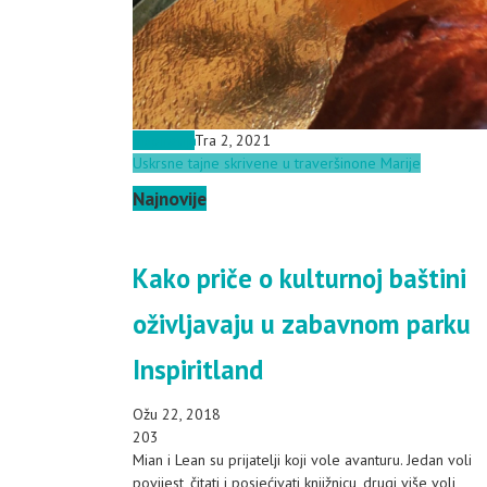
Inspiracija
Tra 2, 2021
Uskrsne tajne skrivene u traverši
none Marije
Najnovije
Kako priče o kulturnoj baštini
oživljavaju u zabavnom parku
Inspiritland
Ožu 22, 2018
203
Mian i Lean su prijatelji koji vole avanturu. Jedan voli
povijest, čitati i posjećivati knjižnicu, drugi više voli