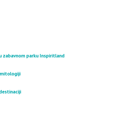
u u zabavnom parku Inspiritland
 mitologiji
destinaciji