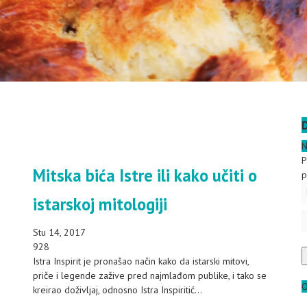
N
P
Mitska bića Istre ili kako učiti o
p
istarskoj mitologiji
Stu 14, 2017
928
Istra Inspirit je pronašao način kako da istarski mitovi,
priče i legende zažive pred najmlađom publike, i tako se
O
kreirao doživljaj, odnosno Istra Inspiritić...