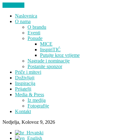
ZATVORI
Naslovnica
O nama
O brandu
Eventi
Ponude
MICE
InspiriTIĆ
Putujte kroz vrijeme
Nagrade i nominacije
Postanite sponzor
Priče i mitovi
Doživljaji
Inspiracija
Prijatelji
Media & Press
Iz medija
Fotografije
Kontakt
Nedjelja, Kolovoz 9, 2026
Hrvatski
English