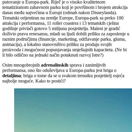
putovanje u Europa-park. Riječ je o visoko kvalitetnom
tematiziranom zabavnom parku koji je površinom i brojem atrakcija
danas među najvećima u Europi (odmah nakon Disneylanda).
Tematski orijentiran na zemlje Europe, Europa-park sa preko 100
atrakcija i performansa, 11 roller coastera i 13 tematskih cjelina
godišnje privlači gotovo 5 milijuna posjetitelja. Maleni je gradić
doživio pravu renesansu, mladi su ljudi dobili priliku za zaposlenje u
raznim područjima (financije, marketing, održavanje parka, gluma,
animacija), a lokalno stanovništvo priliku za prodaju svojih
proizvoda i mogućnost popunjavanja smještajnih kapaciteta. (Ne bi
li bilo odlično na jednaki način potaknuti razvoj Istre?)
Osim mnogobrojnih
adrenalinskih
sprava i zanimljivih
performansa, ono što oduševljava u Europa-parku jest briga o
detaljima
; briga o tome da se u svakom trenutku posjetitelj osjeća
najbolje moguće. Kako to postići?