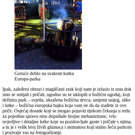
Goruće deblo na svakom kutku
Europa-parka
Ipak, zaleđeni obrazi i magličasti zrak koji nam je izlazio iz usta dok
smo se smijali i pričali, ugodno su se uklopili u božićni ugođaj, koji
definira park – svjetla, ukrašena božićna drvca, umjetni snijeg, slike
i lutke – božićna europska bajka koja vam ne da da izađete iz ove
priče. Osjećaj dosade koji se mogao pojaviti tijekom čekanja u redu
za pojedinu spravu nisu dopuštale brojne mehanizirane, vrlo
uvjerljive i detaljne lutke koje su pozdravljale goste i pričale s njima,
a tu je i velik broj živih glumaca i animatora koji stalno šeću parkom
i pozivaju vas na fotografiranje.