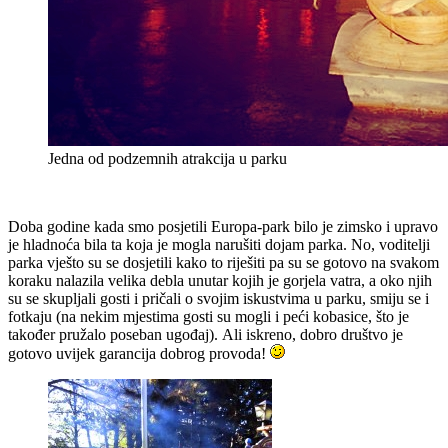
Jedna od podzemnih atrakcija u parku
Doba godine kada smo posjetili Europa-park bilo je zimsko i upravo
je hladnoća bila ta koja je mogla narušiti dojam parka. No, voditelji
parka vješto su se dosjetili kako to riješiti pa su se gotovo na svakom
koraku nalazila velika debla unutar kojih je gorjela vatra, a oko njih
su se skupljali gosti i pričali o svojim iskustvima u parku, smiju se i
fotkaju (na nekim mjestima gosti su mogli i peći kobasice, što je
također pružalo poseban ugođaj). Ali iskreno, dobro društvo je
gotovo uvijek garancija dobrog provoda!