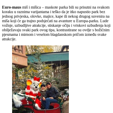
Euro-maus
miš i mišica – maskote parka bili su prisutni na svakom
koraku u raznima varijantama i teško da je itko napustio park bez
jednog privjeska, olovke, majice, kape ili nekog drugog suvenira na
miša koji će ga trajno podsjećati na avanture u Europa-parku. Lude
vožnje, uzbudljive atrakcije, stiskanje očiju i vriskovi uzbuđenja koji
obilježavaju svaki park ovog tipa, kontrastirane su ovdje s božićnim
pjesmama i mirnom i veselom blagdanskom pričom između svake
atrakcije.