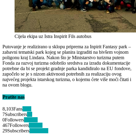
Cijela ekipa uz Istra Inspirit Fils autobus
Putovanje je realizirano u sklopu priprema za Inpirit Fantasy park –
zabavni tematski park kojeg se planira izgraditi na bivšem vojnom
poligonu kraj Lindara. Nakon što je Ministarstvo turizma putem
Fonda za razvoj turizma odobrilo sredstva za izradu dokumentacije
potrebne da bi se projekt gradnje parka kandidiralo na EU fondove,
započelo se je s nizom aktivnosti potrebnih za realizaciju ovog
najvećeg projekta istarskog turizma, o kojemu ćete više moći čitati i
na ovom blogu.
Pratite nas
8,103
Fans
Like
7
Subscribers
+1
0
Followers
Follow
467
Followers
Follow
29
Subscribers
Subscribe