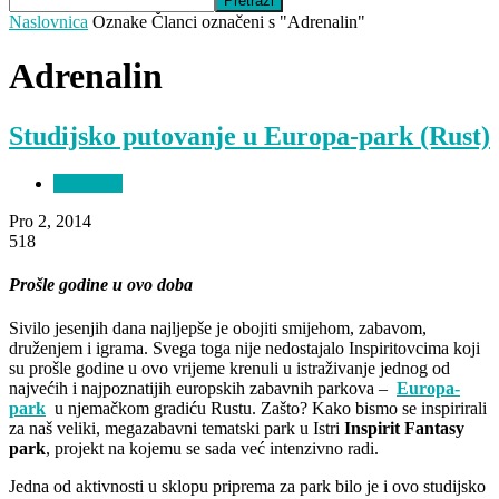
Naslovnica
Oznake
Članci označeni s "Adrenalin"
Adrenalin
Studijsko putovanje u Europa-park (Rust)
Doživljaji
Pro 2, 2014
518
Prošle godine u ovo doba
Sivilo jesenjih dana najljepše je obojiti smijehom, zabavom,
druženjem i igrama. Svega toga nije nedostajalo Inspiritovcima koji
su prošle godine u ovo vrijeme krenuli u istraživanje jednog od
najvećih i najpoznatijih europskih zabavnih parkova –
Europa-
park
u njemačkom gradiću Rustu. Zašto? Kako bismo se inspirirali
za naš veliki, megazabavni tematski park u Istri
Inspirit Fantasy
park
, projekt na kojemu se sada već intenzivno radi.
Jedna od aktivnosti u sklopu priprema za park bilo je i ovo studijsko