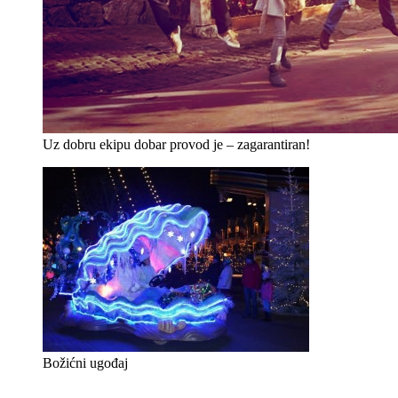
Uz dobru ekipu dobar provod je – zagarantiran!
Božićni ugođaj