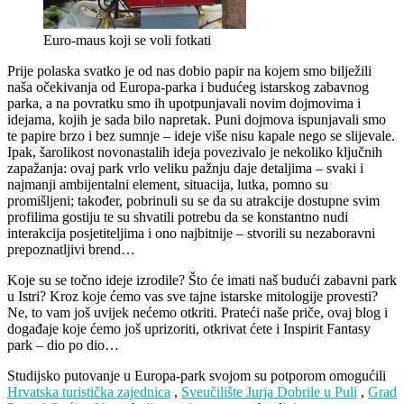
Euro-maus koji se voli fotkati
Prije polaska svatko je od nas dobio papir na kojem smo bilježili
naša očekivanja od Europa-parka i budućeg istarskog zabavnog
parka, a na povratku smo ih upotpunjavali novim dojmovima i
idejama, kojih je sada bilo napretak. Puni dojmova ispunjavali smo
te papire brzo i bez sumnje – ideje više nisu kapale nego se slijevale.
Ipak, šarolikost novonastalih ideja povezivalo je nekoliko ključnih
zapažanja: ovaj park vrlo veliku pažnju daje detaljima – svaki i
najmanji ambijentalni element, situacija, lutka, pomno su
promišljeni; također, pobrinuli su se da su atrakcije dostupne svim
profilima gostiju te su shvatili potrebu da se konstantno nudi
interakcija posjetiteljima i ono najbitnije – stvorili su nezaboravni
prepoznatljivi brend…
Koje su se točno ideje izrodile? Što će imati naš budući zabavni park
u Istri? Kroz koje ćemo vas sve tajne istarske mitologije provesti?
Ne, to vam još uvijek nećemo otkriti. Prateći naše priče, ovaj blog i
događaje koje ćemo još uprizoriti, otkrivat ćete i Inspirit Fantasy
park – dio po dio…
Studijsko putovanje u Europa-park svojom su potporom omogućili
Hrvatska turistička zajednica
,
Sveučilište Jurja Dobrile u Puli
,
Grad