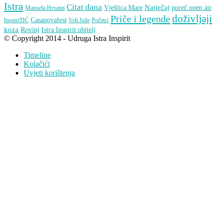
Istra
Citat dana
Natječaj
Vještica Mare
poreč open air
Manuela Hrvatin
doživljaji
Priče i legende
Casanovafest
InspiriTIĆ
Veli Jože
Početci
koza
Rovinj
Istra Inspirit obitelj
© Copyright 2014 - Udruga Istra Inspirit
Timeline
Kolačići
Uvjeti korištenja