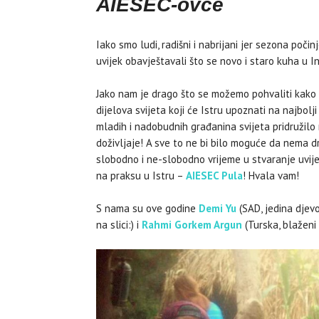
AIESEC-ovce
Iako smo ludi, radišni i nabrijani jer sezona počin
uvijek obavještavali što se novo i staro kuha u In
Jako nam je drago što se možemo pohvaliti kako i
dijelova svijeta koji će Istru upoznati na najbolj
mladih i nadobudnih građanina svijeta pridružilo 
Priče i mitovi
Pro 22, 2014
doživljaje! A sve to ne bi bilo moguće da nema d
slobodno i ne-slobodno vrijeme u stvaranje uvij
na praksu u Istru –
AIESEC Pula
! Hvala vam!
S nama su ove godine
Demi Yu
(SAD, jedina djevoj
na slici:) i
Rahmi Gorkem Argun
(Turska, blaženi u