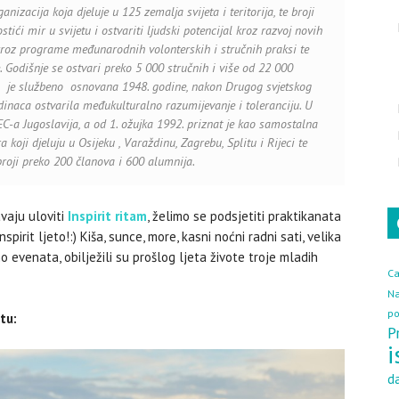
zacija koja djeluje u 125 zemalja svijeta i teritorija, te broji
tići mir u svijetu i ostvariti ljudski potencijal kroz razvoj novih
 kroz programe međunarodnih volonterskih i stručnih praksi te
e. Godišnje se ostvari preko 5 000 stručnih i više od 22 000
ija je službeno osnovana 1948. godine, nakon Drugog svjetskog
edinaca ostvarila međukulturalno razumijevanje i toleranciju. U
C-a Jugoslavija, a od 1. ožujka 1992. priznat je kao samostalna
 koji djeluju u Osijeku , Varaždinu, Zagrebu, Splitu i Rijeci te
roji preko 200 članova i 600 alumnija.
vaju uloviti
Inspirit ritam
, želimo se podsjetiti praktikanata
Inspirit ljeto!:) Kiša, sunce, more, kasni noćni radni sati, velika
o evenata, obilježili su prošlog ljeta živote troje mladih
Ca
N
po
tu:
P
i
d