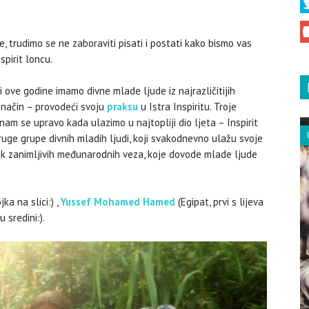
je, trudimo se ne zaboraviti pisati i postati kako bismo vas
spirit loncu.
 ove godine imamo divne mlade ljude iz najrazličitijih
i način – provodeći svoju
praksu
u Istra Inspiritu. Troje
nam se upravo kada ulazimo u najtopliji dio ljeta – Inspirit
Inspiracija
Pro 19, 2016
ruge grupe divnih mladih ljudi, koji svakodnevno ulažu svoje
ek zanimljivih međunarodnih veza, koje dovode mlade ljude
ka na slici:) ,
Yussef Mohamed Hamed
(Egipat, prvi s lijeva
 sredini:).