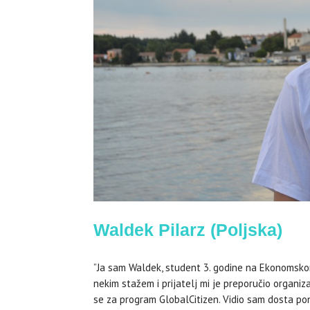
Waldek Pilarz (Poljska)
”Ja sam Waldek, student 3. godine na Ekonomskom 
nekim stažem i prijatelj mi je preporučio organiz
se za program GlobalCitizen. Vidio sam dosta pon