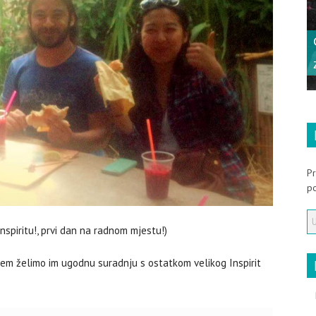
krunom
Tradicije i običaji za vrijeme
Božića u Istri
Pr
po
 Inspiritu!, prvi dan na radnom mjestu!)
tem želimo im ugodnu suradnju s ostatkom velikog Inspirit