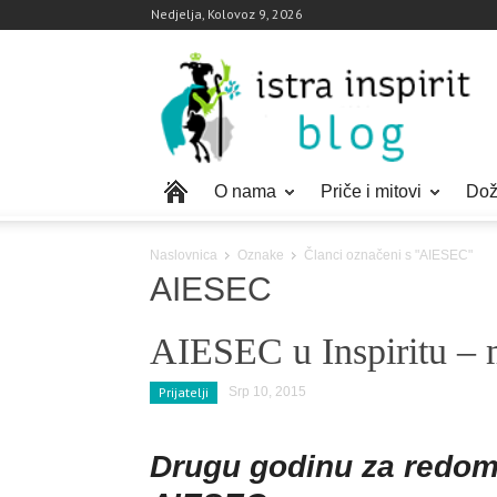
Nedjelja, Kolovoz 9, 2026
O nama
Priče i mitovi
Doži
Naslovnica
Oznake
Članci označeni s "AIESEC"
AIESEC
AIESEC u Inspiritu – 
Prijatelji
Srp 10, 2015
Drugu godinu za redom 