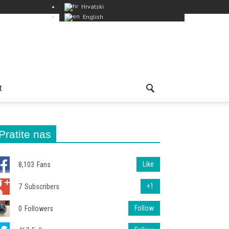
Hrvatski
English
t
Pratite nas
Like
8,103
Fans
+1
7
Subscribers
Follow
0
Followers