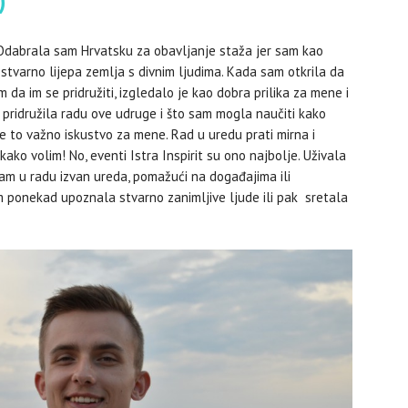
)
 Odabrala sam Hrvatsku za obavljanje staža jer sam kao
 stvarno lijepa zemlja s divnim ljudima. Kada sam otkrila da
m da im se pridružiti, izgledalo je kao dobra prilika za mene i
e pridružila radu ove udruge i što sam mogla naučiti kako
je to važno iskustvo za mene. Rad u uredu prati mirna i
ako volim! No, eventi Istra Inspirit su ono najbolje. Uživala
am u radu izvan ureda, pomažući na događajima ili
am ponekad upoznala stvarno zanimljive ljude ili pak sretala