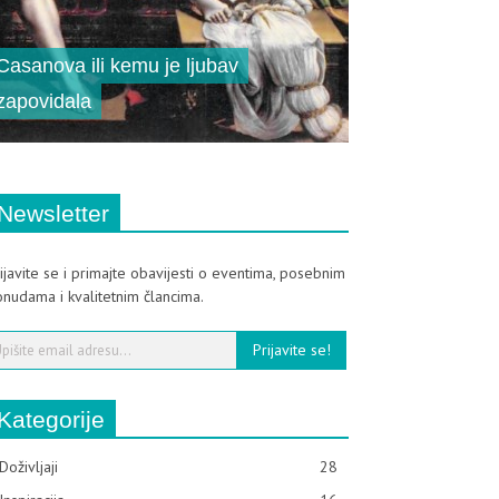
Casanova ili kemu je ljubav
Osmisli svoju pr
zapovidala
ili legendu i osv
Newsletter
ijavite se i primajte obavijesti o eventima, posebnim
nudama i kvalitetnim člancima.
Kategorije
Doživljaji
28