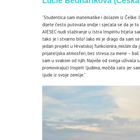
Lucie Bednaříková (Češka
”Studentica sam matematike i dolazim iz Češke.
dijete često putovala ondje i sjećala se da je to
AIESEC nudi stažiranje u Istra Inspiritu htjela sa
tako je i stvarno bilo! Jako mi je drago da sam s
jedan projekt u Hrvatskoj funkcionira, mislim da 
prijateljska atmosferi, bez stresa za mene – baš k
sam u svakom od njih. Najviše od svega uživala s
promovirajući Inspirit ljudima, možda zato jer s
ljude iz svoje zemlje.”