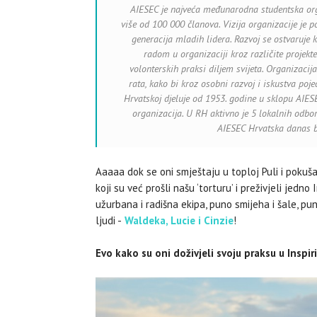
AIESEC je najveća međunarodna studentska organi
više od 100 000 članova. Vizija organizacije je pos
generacija mladih lidera. Razvoj se ostvaruje
radom u organizaciji kroz različite projekt
volonterskih praksi diljem svijeta. Organizac
rata, kako bi kroz osobni razvoj i iskustva poj
Hrvatskoj djeluje od 1953. godine u sklopu AIESE
organizacija. U RH aktivno je 5 lokalnih odbora
AIESEC Hrvatska danas b
Aaaaa dok se oni smještaju u toploj Puli i pokuša
koji su već prošli našu ‘torturu’ i preživjeli jedno 
užurbana i radišna ekipa, puno smijeha i šale, pun
ljudi -
Waldeka, Lucie i Cinzie
!
Evo kako su oni doživjeli svoju praksu u Inspiri