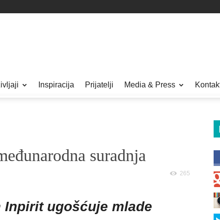
vljaji
Inspiracija
Prijatelji
Media & Press
Kontak
međunarodna suradnja
265
Inpirit ugošćuje mlade