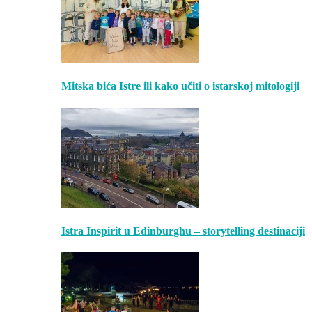
Mitska bića Istre ili kako učiti o istarskoj mitologiji
Istra Inspirit u Edinburghu – storytelling destinaciji