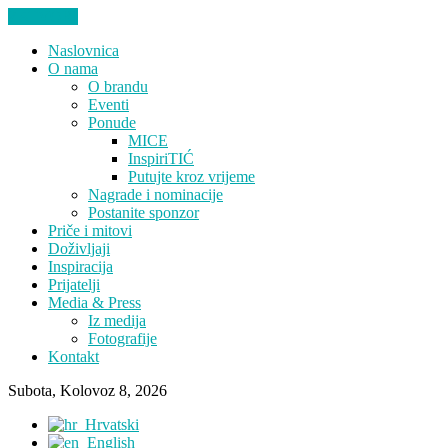
ZATVORI
Naslovnica
O nama
O brandu
Eventi
Ponude
MICE
InspiriTIĆ
Putujte kroz vrijeme
Nagrade i nominacije
Postanite sponzor
Priče i mitovi
Doživljaji
Inspiracija
Prijatelji
Media & Press
Iz medija
Fotografije
Kontakt
Subota, Kolovoz 8, 2026
Hrvatski
English