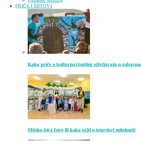
Postanite sponzor
PRIČE I MITOVI
Kako priče o kulturnoj baštini oživljavaju u zabavn
Mitska bića Istre ili kako učiti o istarskoj mitologiji