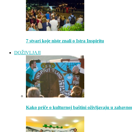
7 stvari koje niste znali o Istra Inspiritu
DOŽIVLJAJI
Kako priče o kulturnoj baštini oživljavaju u zabavn