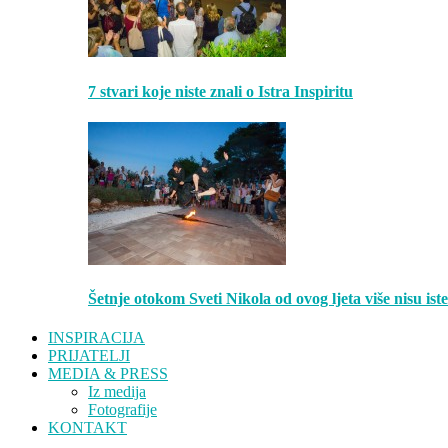
7 stvari koje niste znali o Istra Inspiritu
Šetnje otokom Sveti Nikola od ovog ljeta više nisu is
INSPIRACIJA
PRIJATELJI
MEDIA & PRESS
Iz medija
Fotografije
KONTAKT