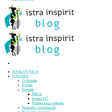
NASLOVNICA
O NAMA
O brandu
Eventi
Ponude
MICE
InspiriTIĆ
Putujte kroz vrijeme
Nagrade i nominacije