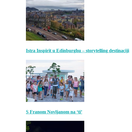
Istra Inspirit u Edinburghu – storytelling destinaciji
S Franom Novljanom na ‘ti’