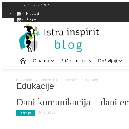
Petak, Kolovoz 7, 2026
Hrvatski
English
O nama
Priče i mitovi
Doživljaji
Naslovnica
Oznake
Članci označeni s "Edukacije"
Edukacije
Dani komunikacija – dani e
Doživljaji
Svi 2, 2015