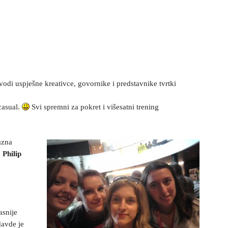
vodi uspješne kreativce, govornike i predstavnike tvrtki
casual.
Svi spremni za pokret i višesatni trening
azna
.
Philip
asnije
davde je