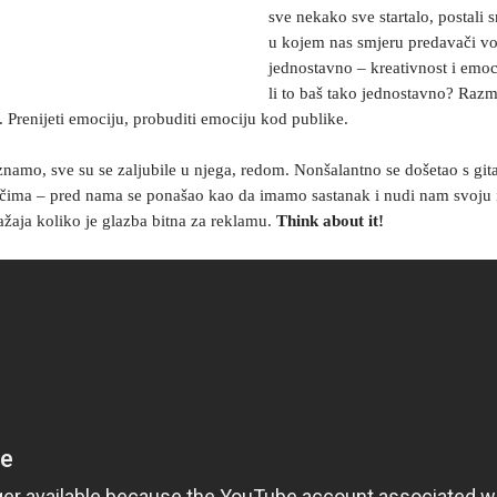
sve nekako sve startalo, postali 
u kojem nas smjeru predavači v
jednostavno – kreativnost i emoci
li to baš tako jednostavno? Razm
 Prenijeti emociju, probuditi emociju kod publike.
znamo, sve su se zaljubile u njega, redom. Nonšalantno se došetao s gita
d očima – pred nama se ponašao kao da imamo sastanak i nudi nam svoju i
ražaja koliko je glazba bitna za reklamu.
Think about it!