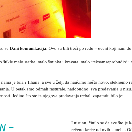
 su se
Dani komunikacija
. Ovo su bili treći po redu – event koji nam do
o štikle malo starke, malo šminka i kravata, malo ‘teksamseprobudio’ i 
a s nama je bila i Tihana, a sve u želji da naučimo nešto novo, steknemo r
nanja. U petak smo odmah rasturale, nadobudno, sva predavanja u nizu
nosti. Jedino što ste iz njegova predavanja trebali zapamtiti bilo je:
I uistinu, činilo se da sve što je k
N –
rečeno kreće od ovih temelja. O