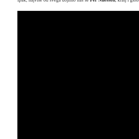
Ipak, najviše od svega dojmio nas se
Per Nilesson
, kralj i gl