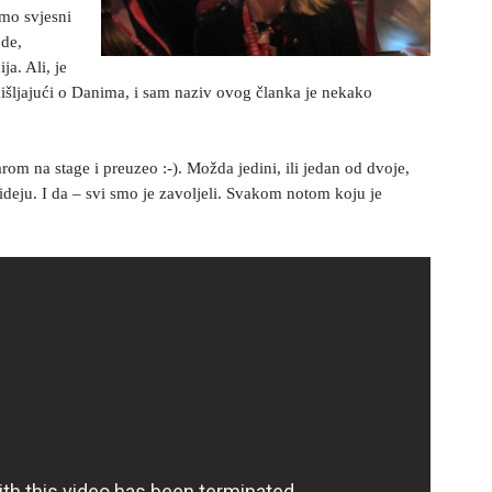
smo svjesni
ode,
ja. Ali, je
išljajući o Danima, i sam naziv ovog članka je nekako
rom na stage i preuzeo :-). Možda jedini, ili jedan od dvoje,
deju. I da – svi smo je zavoljeli. Svakom notom koju je