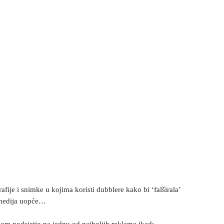
fije i snimke u kojima koristi dubblere kako bi ‘falširala’
u medija uopće…