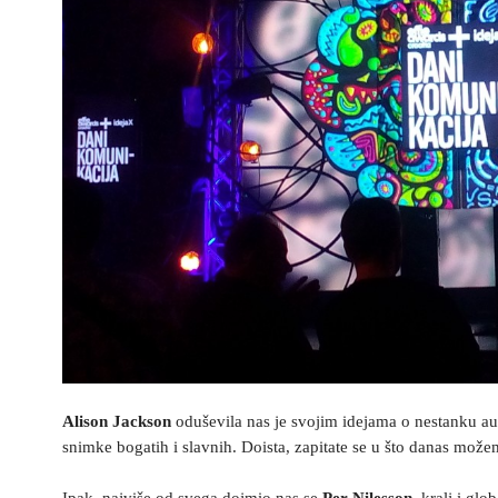
Alison Jackson
oduševila nas je svojim idejama o nestanku aute
snimke bogatih i slavnih. Doista, zapitate se u što danas mo