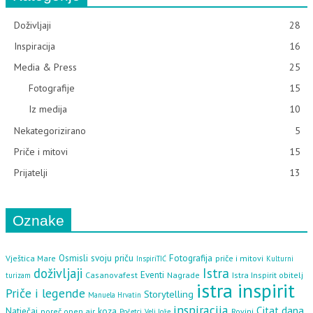
Doživljaji
28
Inspiracija
16
Media & Press
25
Fotografije
15
Iz medija
10
Nekategorizirano
5
Priče i mitovi
15
Prijatelji
13
Oznake
Osmisli svoju priču
Fotografija
Vještica Mare
priče i mitovi
InspiriTIĆ
Kulturni
doživljaji
Istra
Eventi
Casanovafest
Nagrade
Istra Inspirit obitelj
turizam
istra inspirit
Priče i legende
Storytelling
Manuela Hrvatin
inspiracija
Citat dana
Natječaj
koza
poreč open air
Rovinj
Početci
Veli Jože