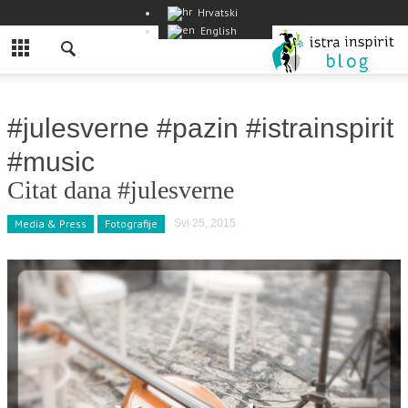
Hrvatski
English
#julesverne #pazin #istrainspirit
#music
Citat dana #julesverne
Media & Press
Fotografije
Svi 25, 2015