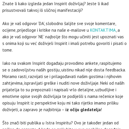
Znate li kako izgleda jedan Inspirit doživljaj? Jeste li ikad
prisustvovali takvoj ili sličnoj manifestaciji?
Ako je vaš odgovor ‘DA’, slobodno šaljite sve svoje komentare,
ocijene, prijedloge i kritike na naše e-mailove u
KONTAKTIMA
, a
ako je vaš odgovor ‘NE’ najbolje što mogu učiniti jest upoznati vas
s onima koji su već doživjeli Inspirit i imali potrebu govoriti i pisati o
tome.
Iako na svakom Inspirit događaju provodimo ankete, raspitujemo
se o zadovoljstvu naših gostiju, uistinu nikad nije dosta feedbacka.
Moramo rasti, razvijati se i prilagođavati našim gostima i njihovim
zahtjevima, ispravljati greške i nuditi nove doživljaje. Neki od naših
prijatelja to su prepoznali i napisali vrlo detaljne, uzbudljive i
emotivne opise svojih doživljaja te podijelili s nama rečenice koje
opisuju Inspirit iz perspektive koju mi tako rijetko imamo priliku
doživjeti, a zapravo je najbitnija –
iz očiju gledatelja
!
Što znači biti publika u Istra Inspiritu? Ovo je također jedan od