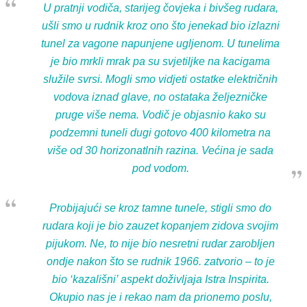
U pratnji vodiča, starijeg čovjeka i bivšeg rudara,
ušli smo u rudnik kroz ono što jenekad bio izlazni
tunel za vagone napunjene ugljenom. U tunelima
je bio mrkli mrak pa su svjetiljke na kacigama
služile svrsi. Mogli smo vidjeti ostatke električnih
vodova iznad glave, no ostataka željezničke
pruge više nema. Vodič je objasnio kako su
podzemni tuneli dugi gotovo 400 kilometra na
više od 30 horizonatlnih razina. Većina je sada
pod vodom.
Probijajući se kroz tamne tunele, stigli smo do
rudara koji je bio zauzet kopanjem zidova svojim
pijukom. Ne, to nije bio nesretni rudar zarobljen
ondje nakon što se rudnik 1966. zatvorio – to je
bio ‘kazališni’ aspekt doživljaja Istra Inspirita.
Okupio nas je i rekao nam da prionemo poslu,