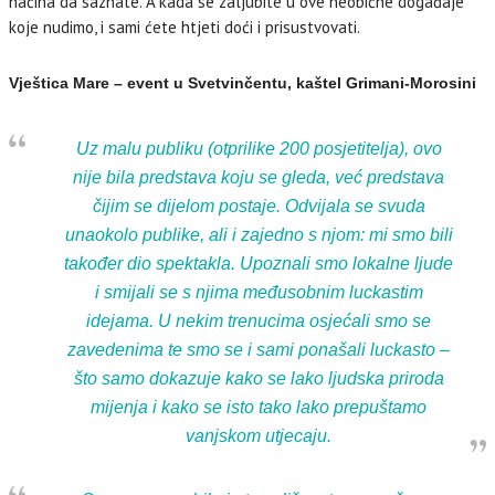
načina da saznate. A kada se zaljubite u ove neobične događaje
koje nudimo, i sami ćete htjeti doći i prisustvovati.
Vještica Mare – event u Svetvinčentu, kaštel Grimani-Morosini
Uz malu publiku (otprilike 200 posjetitelja), ovo
nije bila predstava koju se gleda, već predstava
čijim se dijelom postaje. Odvijala se svuda
unaokolo publike, ali i zajedno s njom: mi smo bili
također dio spektakla. Upoznali smo lokalne ljude
i smijali se s njima međusobnim luckastim
idejama. U nekim trenucima osjećali smo se
zavedenima te smo se i sami ponašali luckasto –
što samo dokazuje kako se lako ljudska priroda
mijenja i kako se isto tako lako prepuštamo
vanjskom utjecaju.