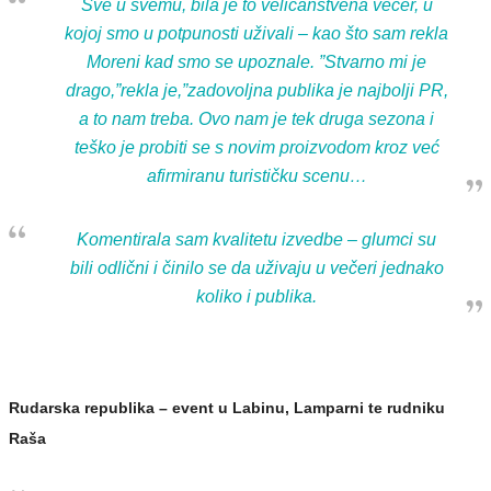
Sve u svemu, bila je to veličanstvena večer, u
kojoj smo u potpunosti uživali – kao što sam rekla
Moreni kad smo se upoznale. ”Stvarno mi je
drago,”rekla je,”zadovoljna publika je najbolji PR,
a to nam treba. Ovo nam je tek druga sezona i
teško je probiti se s novim proizvodom kroz već
afirmiranu turističku scenu…
Komentirala sam kvalitetu izvedbe – glumci su
bili odlični i činilo se da uživaju u večeri jednako
koliko i publika.
Rudarska republika – event u Labinu, Lamparni te rudniku
Raša